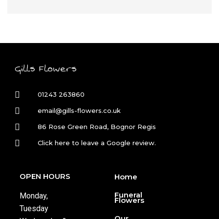
Gills Flowers
01243 263860
email@gills-flowers.co.uk
86 Rose Green Road, Bognor Regis
Click here to leave a Google review.
OPEN HOURS
Home
Funeral
Monday,
Flowers
Tuesday
Our