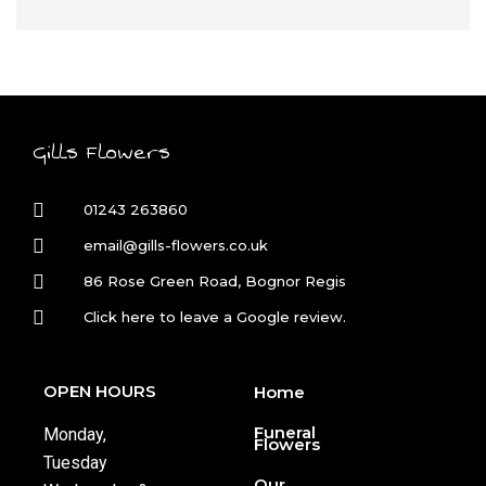
Gills Flowers
01243 263860
email@gills-flowers.co.uk
86 Rose Green Road, Bognor Regis
Click here to leave a Google review.
OPEN HOURS
Home
Funeral
Monday,
Flowers
Tuesday
Our